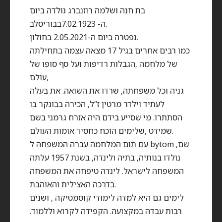
בת חנה ושלמה רוזנברג נולדה ביום
ה- 7.02.1923בבוריסלב.
נפטרה ביום ה-2.05.2021 בחולון.
כמו רבים אחרים בגיל 17 מצאה עצמה בתחילתה
של מלחמה ,הגבלות רדיפות ועל סף סופו של
עולם,
גניה וכל משפחתה, שרדו את השואה. את בעלה
לעתיד וילדר מרטין ז”ל, הכירה בבונקר בו
הסתתרו. מי שסייע בידם היה אזרח גרמני בשם
שמידט ,שלימים הוכח כחסיד אומות העולם.
עם תום המלחמה עברה המשפחה ל bytom ,שם
נולדו בנותיה, בתיה ולינדה, בשנת 1957 עלתה
המשפחה לישראל. לינדה טיפחה את המשפחה
בדרכה האצילית והאוהבת.
לימים גם היא למדה לימודי קוסמטיקה , ושנים
רבות עבדה במקצועה. הקפידה לקרוא וללמוד.