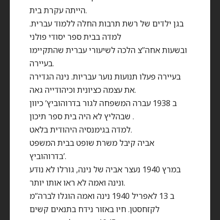
הייתה עקרת בית.
בגן ילדים של רשת תרבות החלה ללמוד עברית.
למדה בבית ספר יסודי פולני
ובשעות אחה”צ הלכה לשיעורי עברית שהתקיימו
בעיירה.
בעיירה פעלו תנועות נוער עבריות. נינה הגדירה
את עצמה כציונית וכיהודייה גאה.
ב 1938 עברה המשפחה לגור בדרוהוביץ’ כיוון
שבהליץ לא היה בית ספר תיכון .
למדה בגימנסיה היהודית בלאט.
אביה קיבל משרת שופט בבית המשפט
בדרוהוביץ’.
במרץ 1940 נעצר אביה של נינה, גורלו לא נודע
ונינה ואמה לא ראו אותו יותר.
ב 13 לאפריל 1940 נינה ואמה הוגלו לברה”מ
לקזחסטן. חיו באזור נידח בתנאים קשים