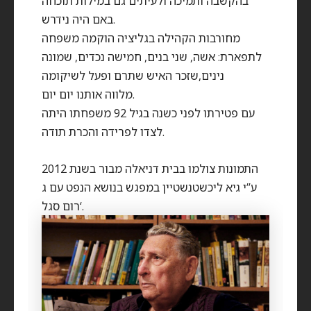
בהקשבה ותמיכה ולעיתים גם במילות תוכחה
באם היה נידרש.
מחורבות הקהילה בגליציה הוקמה משפחה
לתפארת: אשה, שני בנים, חמישה נכדים, שמונה
נינים,שזכר האיש שתרם ופעל לשיקומה
מלווה אותנו יום יום.
עם פטירתו לפני כשנה בגיל 92 משפחתו היתה
לצדו לפרידה והכרת תודה.
התמונות צולמו בבית דניאלה מבור בשנת 2012
ע”י גיא ליכשטנשטיין במפגש בנושא הנפט עם ג
‘רום סגל.