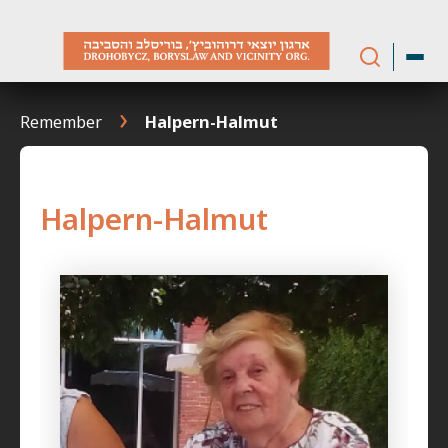
Skip
to
content
Remember
Halpern-Halmut
Halpern-Halmut