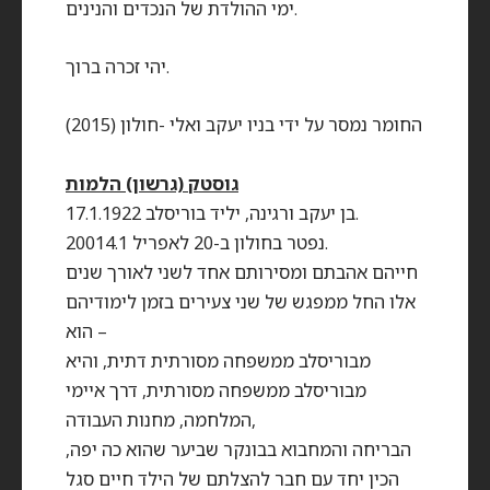
ימי ההולדת של הנכדים והנינים.
יהי זכרה ברוך.
החומר נמסר על ידי בניו יעקב ואלי -חולון (2015)
גוסטק (גרשון) הלמות
בן יעקב ורגינה, יליד בוריסלב 17.1.1922.
נפטר בחולון ב-20 לאפריל 20014.1.
חייהם אהבתם ומסירותם אחד לשני לאורך שנים
אלו החל ממפגש של שני צעירים בזמן לימודיהם
– הוא
מבוריסלב ממשפחה מסורתית דתית, והיא
מבוריסלב ממשפחה מסורתית, דרך איימי
המלחמה, מחנות העבודה,
הבריחה והמחבוא בבונקר שביער שהוא כה יפה,
הכין יחד עם חבר להצלתם של הילד חיים סגל