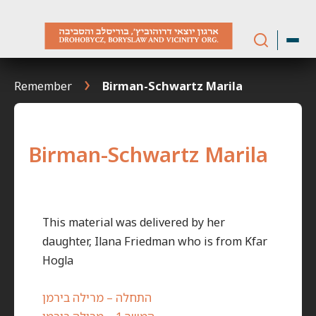
Skip
to
content
Remember
Birman-Schwartz Marila
Birman-Schwartz Marila
This material was delivered by her
daughter, Ilana Friedman who is from Kfar
Hogla
התחלה – מרילה בירמן