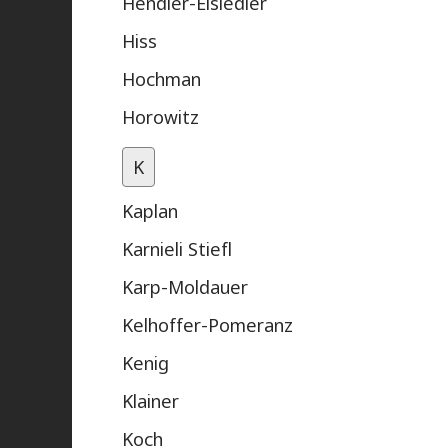
Hendler-Eisiedler
Hiss
Hochman
Horowitz
K
Kaplan
Karnieli Stiefl
Karp-Moldauer
Kelhoffer-Pomeranz
Kenig
Klainer
Koch