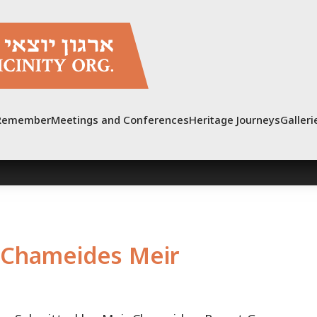
Remember
Meetings and Conferences
Heritage Journeys
Galleri
Chameides Meir