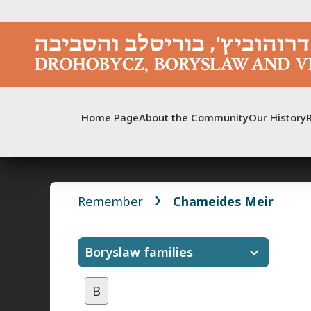
Skip
to
content
Home Page
About the Community
Our History
Remember
Chameides Meir
Boryslaw families
B