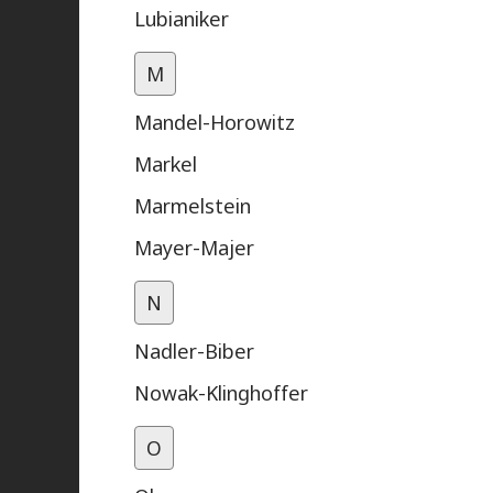
Lubianiker
M
Mandel-Horowitz
Markel
Marmelstein
Mayer-Majer
N
Nadler-Biber
Nowak-Klinghoffer
O