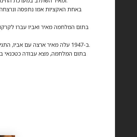
ומאיר השתלב במערכת החינוך הסובייטית למשך שנתיים עד שהנאצים כבשו את האיזור.
באחת האקציות אמו נתפסה ונרצחה ע”
בתום המלחמה מאיר ואביו עברו לקרקוב
ב-1947 עלה מאיר ארצה עם אביו, התגייס לצה”ל ונלחם במלחמת השחרור בחטיבת גבעתי כקשר.
בתום המלחמה, מצא עבודה כטכנאי ב”