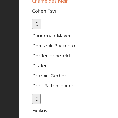
Chameides Meir
Cohen Tsvi
D
Dauerman-Mayer
Demszak-Backenrot
Derfler Henefeld
Distler
Draznin-Gerber
Dror-Raiten-Hauer
E
Eidikus