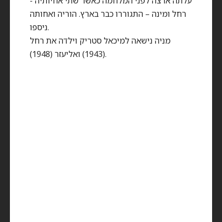
עלתה ארצה לפני המלחמה כאשר שתי אחיותיה -
רחל ומינה – התגוררו כבר בארץ. הוריה ואחותה
ניספו.
מניה נישאה למיכאל סטריק וילדה את רחל
(1943) ואליעזר (1948).