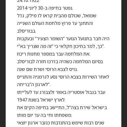
24.10.1922
נפטר בחיפה ב-30 ליוני 2014.
שמואל, שכולם מהבית קראו לו מילק, גדל
והתחנך עד פרוץ מלחמת העולם השנייה
בבוריסלב.
היה חבר בתנועל הנוער “השומר הצעיר” ובעקבות
כך, למד בתיכון חקלאי כי “זה מה שצריך בא”י”.
את המלחמה עבר במספר מחנות ריכוז.
בסיום המלחמה כשהיה בדרכו חזרה לבוריסלב
גויס לצבא הרוסי ושרת שם שנה.
לאחר השירות בצבא הרוסי נסע לגרמניה והתגייס
לארגון ה”בריחה”.
עבד בגבול אוסטריה באזור זלצבורג עד לעלייתו
לארץ ישראל בשנת 1947.
בישראל שירת בצה”ל, התיישב בחיפה הקים את
משפחתו וחי בה עד יום מותו.
שנים רבות שימש בהתנדבות כגזבר ארגון יוצאי