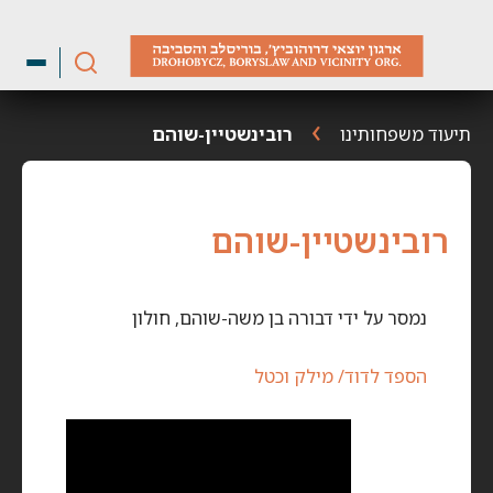
ילוג
תוכן
תיעוד משפחותינו
רובינשטיין-שוהם
רובינשטיין-שוהם
נמסר על ידי דבורה בן משה-שוהם, חולון
הספד לדוד/ מילק וכטל