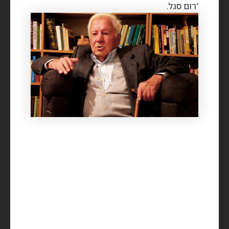
'רום סגל.