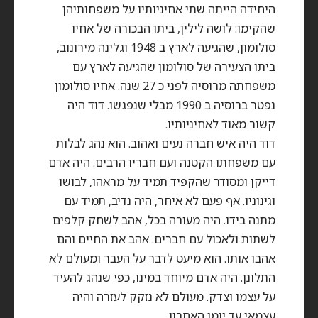
היחידה הייתה שתי אחיניותיו על משפחותיהן
שהקימו: לושה לילין, ביתו הבכורה של אחיו
סולומון, שהגיעה לארץ ב 1948 וגלינה מירונוב,
ביתו הצעירה של סולומון שהגיעה לארץ עם
משפחתה מרוסיה לפני כ 27 שנה. אחיו סולומון
נפטר ברוסיה ב 1990 מבלי שנפגשו. דוד היה
קשור מאוד לאחיניותיו.
דוד היה איש חברה נעים ואהוב. הוא נהג לבלות
עם משפחתו הקטנה ועם חבריו הרבים. היה אדם
דייקן ומסודר שהקפיד תמיד על מראהו, לבושו
וגינוניו. אף פעם לא איחר, היה נדיב, תמיד עם
מתנה בידו. היה מעורה בכל, אהב לשחק קלפים
לשתות ולאכול עם חברים. אהב את החיים והם
אהבו אותו. הוא מיעט לדבר על העבר ומעולם לא
התלונן. היה אדם מיוחד במינו, כפי שנהג להעיד
על עצמו וצדק. מעולם לא נזקק לעזרה והיה
עצמאי עד יומו האחרון.