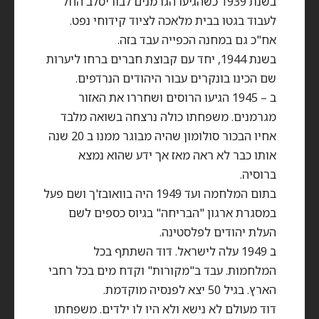
בשנת 1939 כשהגיעו הגרמנים לבוריסלב החל
לעבוד בגטו בבית מלאכה לציוד קידוחי נפט.
אח"כ גם במחנה הכפייה עבד בזה.
בשנת 1944, יחד עם קבוצת חברים ברחו ליערות
שם הכינו בונקרים עבור היהודים הנרדפים.
ב – 1945 הגיעו הרוסים ושחררו את האזור
מגרמנים. משפחתו כולה נרצחה בשואה מלבד
אחיו הבכור סולומון שהיה מבוגר ממנו ב 20 שנה
אותו כבר לא ראה מאז אך ידע שהוא נמצא
ברוסיה.
בתום המלחמה ועד 1949 היה בוואובז'ך ושם פעל
במסגרת ארגון "הבריחה" בגיוס כספים לשם
העלת יהודים לפלסטינה.
ב 1949 עלה לישראל. דוד השתתף בכל
המלחמות. עבד ב"מקורות" וקדח מים בכל רחבי
הארץ. בגיל 50 יצא לפנסיה מוקדמת.
דוד מעולם לא נישא ולא היו לו ילדים. משפחתו