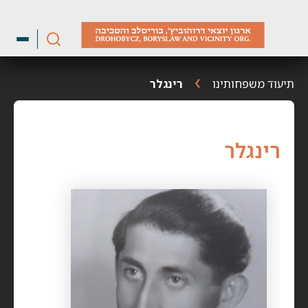
ילוג
תוכן
תיעוד משפחותינו
רינגלר
רינגלר