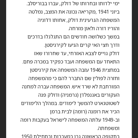
ימי ילדותו ובחרותו של דולק, עברו בבוריסלב.
ביוני 1941 ,מקריאה נכונה את המצב, נמלטה
המשפחה הגרעינית דולק, אחותו דז'וניה
והוריו דורה ולאון מזרחה.
במשך כשלושה חודשים הם התגלגלו בדרכים
ודרך חצי האי קרים הגיעו לקירגיסטן.
דולק גוייס לצבא האזרחי, עד שחרורו שאז
התאחד עם המשפחה ועבד כפקיד במכרה פחם.
במחצית 1946 עזבה המשפחה את קירגיסטן
וחזרה לפולין שם התברר להם כי מהמשפחה
המורחבת לא שרד איש. המשפחה עברה למחנה
העקורים באגנפלדן (גרמניה) ודולק פנה
לשטוטגארט להמשך לימודים. במהלך הלימודים
הכיר את רומנה (רומה) לבית ברמן
וב-1949 עלתה המשפחה לישראל בעקבות רומה
ומשפחתה.
בתקופה הראשונה גרו במעברות ובתחילת 1950