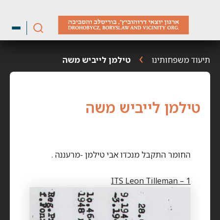
ילוג
תוכן
תיעוד משפחותינו
טילמן לייביש משה
טילמן לייביש משה
החומר התקבל מנכדו אבי טילמן -מרעננה .
ITS Leon Tilleman – 1