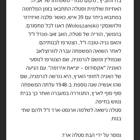
בדרוהוביץ', מקום מגורי משפחתו של אביה.
האחיות שולמית וסטלה התחבאו בזמן המלחמה
במחבוא ביחד עם 39 איש, כאשר סלבה ואיזידור
וולושנסקי (Woloszanski) דאגו לכל מחסורם.
בהמשך, הוריה של סטלה, האב זאב-מנדל ז"ל
והאם גניה-טובה ז"ל, הצטרפו לבנותיהם.
לאחר השואה המשפחה עברה לוורוצלאב
שבפולין ומשם לגרמניה, שם הצטרפו לנוסעי
האוניה "אקסודוס – יציאת אירופה". עם הגיעה
של האניה לחופי הארץ, היא גורשה לגרמניה, שם
שהו אנשיה שנה נוספת. ב-1948 עלתה המשפחה
סוף סוף לארץ, התגוררה במעברה ואחר כך בבית
נטוש בחיפה.
סטלה נישאה לשלמה ארנסט-ארד ז"ל ולהם שתי
בנות.
נמסר על ידי הבת סטלה ארד.