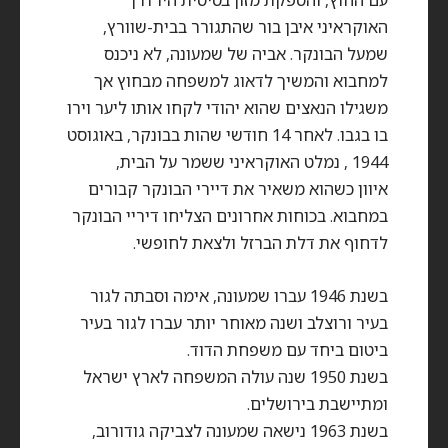
האוקראיני איבן בור שהתגורר בבית-שוורץ,
שמעל הבונקר. אביה של שמעונה, לא ניכנס
למחבוא והמשיך לדאוג למשפחה מבחוץ אך
משגילו הנאצים שהוא יהודי לקחו אותו ליער וירו
בו בגבו. לאחר 14 חודשי שהות בבונקר, באוגוסט
1944 , נמלט האוקראיני ששמר על הבית,
איוון כשהוא משאיר את דיירי הבונקר קבורים
במחבוא. בכוחות אחרונים הצליחו דיריי הבונקר
לדחוף את דלת הברזל ולצאת לחופשי.
בשנת 1946 עברו שמעונה, אימה וסבתה לגור
בעיר ורוצלב ושנה מאוחר יותר עברו לגור בעיר
ביטום ביחד עם משפחת הדוד.
בשנת 1950 שנה עולה המשפחה לארץ ישראל
ומתיישבת בירושלים.
בשנת 1963 נישאה שמעונה לצביקה גודורוב,