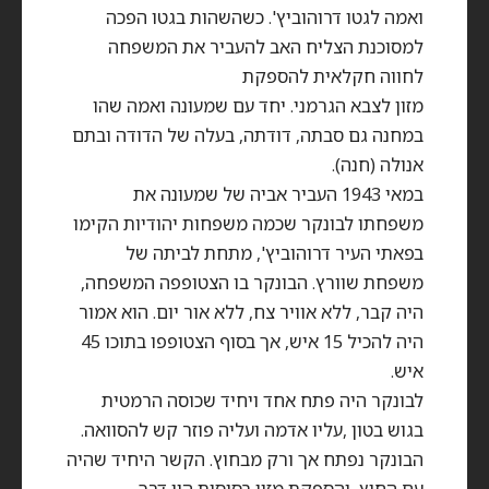
ואמה לגטו דרוהוביץ'. כשהשהות בגטו הפכה
למסוכנת הצליח האב להעביר את המשפחה
לחווה חקלאית להספקת
מזון לצבא הגרמני. יחד עם שמעונה ואמה שהו
במחנה גם סבתה, דודתה, בעלה של הדודה ובתם
אנולה (חנה).
במאי 1943 העביר אביה של שמעונה את
משפחתו לבונקר שכמה משפחות יהודיות הקימו
בפאתי העיר דרוהוביץ', מתחת לביתה של
משפחת שוורץ. הבונקר בו הצטופפה המשפחה,
היה קבר, ללא אוויר צח, ללא אור יום. הוא אמור
היה להכיל 15 איש, אך בסוף הצטופפו בתוכו 45
איש.
לבונקר היה פתח אחד ויחיד שכוסה הרמטית
בגוש בטון ,עליו אדמה ועליה פוזר קש להסוואה.
הבונקר נפתח אך ורק מבחוץ. הקשר היחיד שהיה
עם החוץ, והספקת מזון בסיסית היו דרך