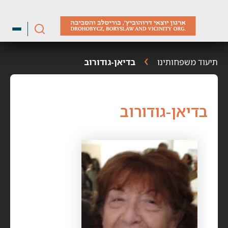
ילוג
תוכן
תיעוד משפחותינו
בדיאן-גודורוב
בדיאן-גודורוב