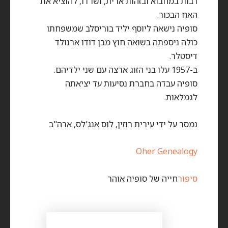
רבות במחבוא ובזהות ארית, ושרדו, להוציא את
האח הבכור.
סופיה נישאה ליוסף יליד בוריסלב שמשפחתו
כולה ניספתה בשואה חוץ מבן דודו ארנולד
דיסטלר.
ב-1957 עלו בני הזוג ארצה עם שני ילדיהם.
סופיה עבדה בחברת נסיעות עד יציאתה
לגמלאות.
נמסר על ידי עירית רוזין, לוס אנג'לס, ארה"ב
Oher Genealogy
סיפור
חייה של סופיה אוהר