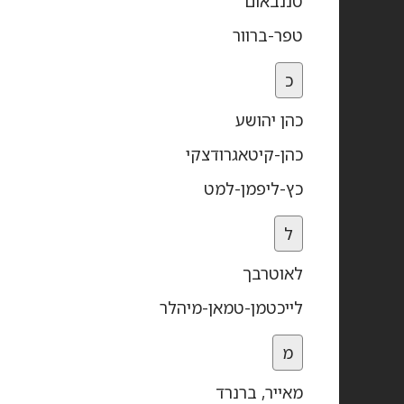
טננבאום
טפר-ברוור
כ
כהן יהושע
כהן-קיטאגרודצקי
כץ-ליפמן-למט
ל
לאוטרבך
לייכטמן-טמאן-מיהלר
מ
מאייר, ברנרד