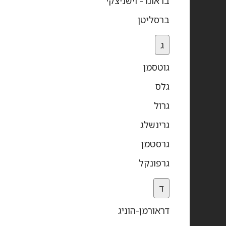
בראונר- וישניצקי
ברסליטן
ג
גוטסמן
גלס
גרול
גרינשלג
גרסטמן
גרפונקל
ד
דראורמן-הוניג