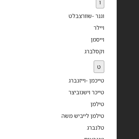
ו
וגנר -שוורצבלט
ויילר
וייסמן
וקסלברג
ט
טייכמן -וייזנברג
טייכר וישנוביצר
טילמן
טילמן לייביש משה
טלנברג