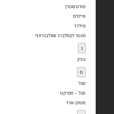
מורגנשטרן
מייזלס
מילרד
מנטר וקסלברג שוולבנדורף
נ
נתיב
ס
סגל
סגל – סמיקט
סטוק-ארד