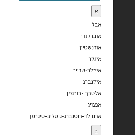
א
אבל
אוברלנדר
אורנשטיין
איגלר
אייזלר-שרייר
אייזנברג
אלטבך -בורגמן
אנצויג
ארנוולד-רוטנברג-גוטליב-טיגרמן
ב