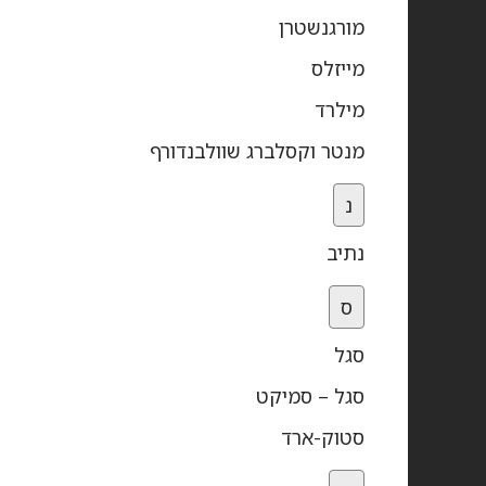
מורגנשטרן
מייזלס
מילרד
מנטר וקסלברג שוולבנדורף
נ
נתיב
ס
סגל
סגל – סמיקט
סטוק-ארד