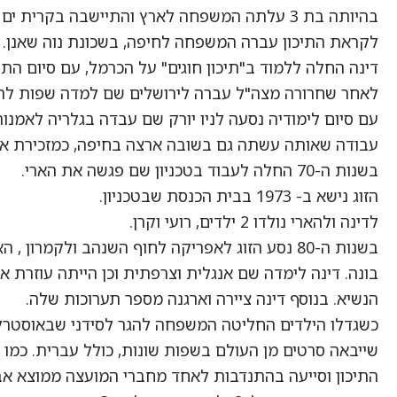
בהיותה בת 3 עלתה המשפחה לארץ והתיישבה בקרית ים שם גם הלכה לבית הספר היסודי.
לקראת התיכון עברה המשפחה לחיפה, בשכונת נוה שאנן.
דינה החלה ללמוד ב"תיכון חוגים" על הכרמל, עם סיום התי
לאחר שחרורה מצה"ל עברה לירושלים שם למדה שפות לת
עם סיום לימודיה נסעה לניו יורק שם עבדה בגלריה לאמנ
עבודה שאותה עשתה גם בשובה ארצה בחיפה, כמזכירת אג
בשנות ה-70 החלה לעבוד בטכניון שם פגשה את הארי.
הזוג נישא ב- 1973 בבית הכנסת שבטכניון.
לדינה ולהארי נולדו 2 ילדים, רועי וקרן.
בשנות ה-80 נסע הזוג לאפריקה לחוף השנהב ולקמרון , הארי עבד שם כמהנדס של חברת סולל
בונה. דינה לימדה שם אנגלית וצרפתית וכן הייתה עוזרת 
הנשיא. בנוסף דינה ציירה וארגנה מספר תערוכות שלה.
כשגדלו הילדים החליטה המשפחה להגר לסידני שבאוסטרל
שייבאה סרטים מן העולם בשפות שונות, כולל עברית. כמו 
התיכון וסייעה בהתנדבות לאחד מחברי המועצה ממוצא אבורו