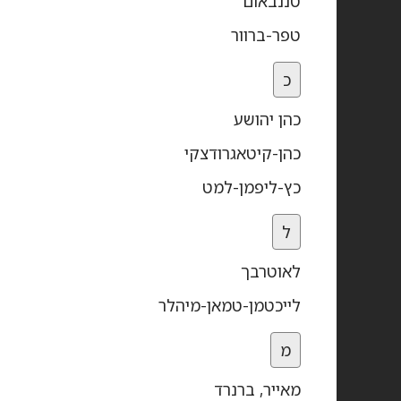
טננבאום
טפר-ברוור
כ
כהן יהושע
כהן-קיטאגרודצקי
כץ-ליפמן-למט
ל
לאוטרבך
לייכטמן-טמאן-מיהלר
מ
מאייר, ברנרד