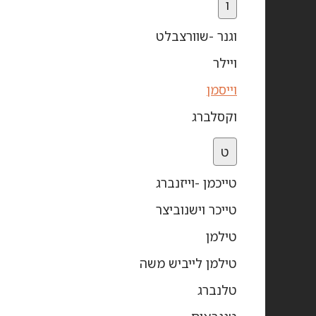
ו
וגנר -שוורצבלט
ויילר
וייסמן
וקסלברג
ט
טייכמן -וייזנברג
טייכר וישנוביצר
טילמן
טילמן לייביש משה
טלנברג