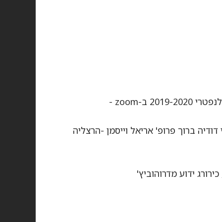
מתוך אזכרה שנתית של ארגון דרוהוביץ בוריסלב והסביבה לנפטרי 2019-2020 ב-zoom -
דודיה ברוך פרופ' אריאל וייסמן -הרצליה
ירורג ידוע מדרוהוביץ'