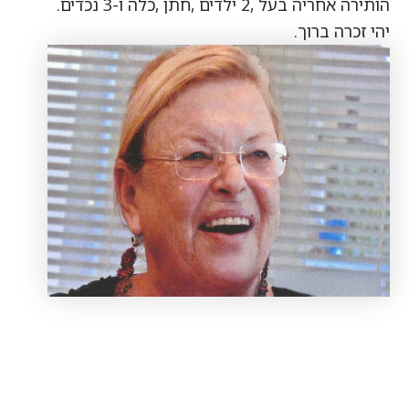
הותירה אחריה בעל ,2 ילדים ,חתן ,כלה ו-3 נכדים.
יהי זכרה ברוך.