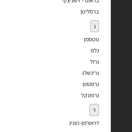
בראונר- וישניצקי
ברסליטן
ג
גוטסמן
גלס
גרול
גרינשלג
גרסטמן
גרפונקל
ד
דראורמן-הוניג