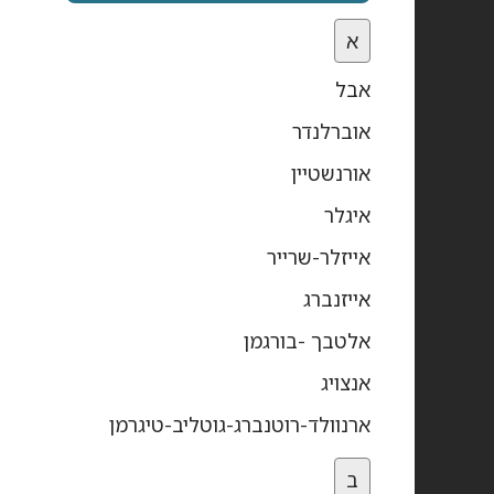
א
אבל
אוברלנדר
אורנשטיין
איגלר
אייזלר-שרייר
אייזנברג
אלטבך -בורגמן
אנצויג
ארנוולד-רוטנברג-גוטליב-טיגרמן
ב