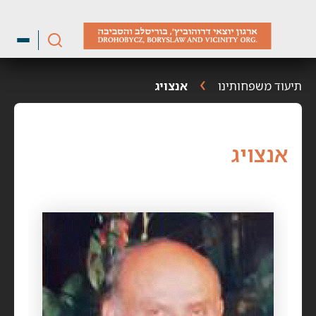
ילוג
תוכן
תיעוד משפחותינו
אנצויג
אנצויג