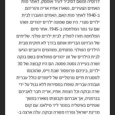
לרוסיה ומשם לסיביר לעיר אומסק. לאחר מות
האחים הצעירים, נשארו אחיו אריה והוריהם.
ב-1940 לאחר מות האם, האחים הועברו לבית
ילדים נוצרי. היו שם שמונה ילדים יהודים. ושהו
שם עד גמר המלחמה ב-1945. אחר סיום
המלחמה חזרו לפולין. לבית ילדים פולני. שליחים
של הג'וינט הבריחו אותם בדרך לא חוקית מבית
הילדים הפולני. מוזנחים, מזוהמים ורעבים הגיעו
לבית הילדים של זוג יהודים מופלאים בשם בוקה
ושרה בעיירה גסטה פסטה. הם היו קבוצה של 30
ילדים, ביניהם פרופסור שבח וייס, שהוכנסו
למסגרת חיים נורמליים של לימודים כולל עברית
ועבודה עברית. טופלו במסירות ללא גבול על ידי
שרה ובוקה וכל הצוות. אחיו, אריה חבר לאביהם
בגרמניה, אך אברהם וקבוצתו נשארו במשך
שנתיים באיטליה במנזר ליד מילאנו. עם קום
מדינת ישראל נפרדו משרה ובוקה. עלה ארצה ב-