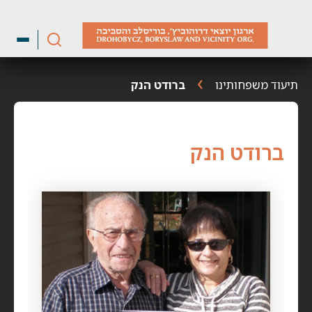
ילוג
תוכן
תיעוד משפחותינו
ברודט הנק
ברודט הנק