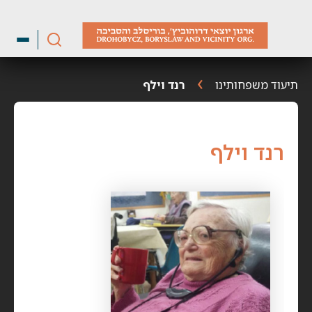
ילוג
תוכן
תיעוד משפחותינו
רנד וילף
רנד וילף