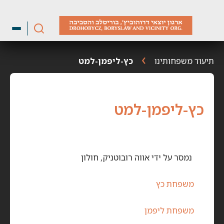
ילוג
תוכן
תיעוד משפחותינו
כץ-ליפמן-למט
כץ-ליפמן-למט
נמסר על ידי אווה רובוטניק, חולון
משפחת כץ
משפחת ליפמן