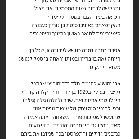
נתבקשה לבחור דמות המסמלת את ניצול
השואה בעיני הצבר במסגרת לימודיה
האקדמאיים באוניברסיטת בן גוריון כעבודה
סימינריונית לתואר ראשון בחינוך והיסטוריה.
אפרת בחרה בסבה כנושא לעבודה זו, שכל כך
הייתה גאה בו בחייו ובמותו וראתה בו סמל למושג
משואה לתקומה.
אבי יהושוע כהן ז"ל נולד בדרוהוביץ' שבחבל
גליציה בפולין ב1929 בן לדוד וחיה קלרה קון ז"ל
היו לו שתי אחיות ואח. שרה (להלה) גילה (גיז'ה)
ובני. להוריו היה עסק של עופות ונוצות אווז
שתועשו לשמיכות פוך. המשפחה הייתה אמידה
מאד ,ניהלו גם חיי חברה יהודיים. היו ידועים
כנדבנים גדולים והתפרסמו בכך שנידבו את ביתם