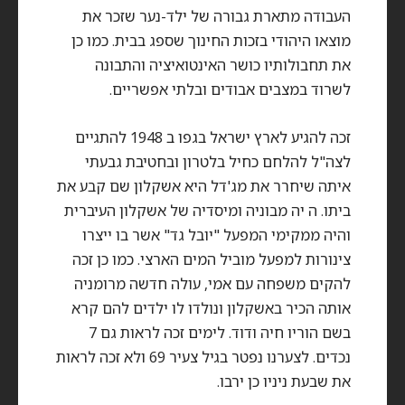
העבודה מתארת גבורה של ילד-נער שזכר את
מוצאו היהודי בזכות החינוך שספג בבית. כמו כן
את תחבולותיו כושר האינטואיציה והתבונה
לשרוד במצבים אבודים ובלתי אפשריים.
זכה להגיע לארץ ישראל בגפו ב 1948 להתגיים
לצה"ל להלחם כחיל בלטרון ובחטיבת גבעתי
איתה שיחרר את מג'דל היא אשקלון שם קבע את
ביתו. ה יה מבוניה ומיסדיה של אשקלון העיברית
והיה ממקימי המפעל "יובל גד" אשר בו ייצרו
צינורות למפעל מוביל המים הארצי. כמו כן זכה
להקים משפחה עם אמי, עולה חדשה מרומניה
אותה הכיר באשקלון ונולדו לו ילדים להם קרא
בשם הוריו חיה ודוד. לימים זכה לראות גם 7
נכדים. לצערנו נפטר בגיל צעיר 69 ולא זכה לראות
את שבעת ניניו כן ירבו.