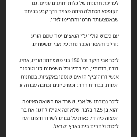
לעריכת חתונות של כלות וחתנים עניים. גם
הקופסא הכחולה היתה מצויה דרך קבע בביתם
שבאמצעותה תרמו והתרימו לא"י.
עם כיבוש פולין ע"י הנאצים ימח שמם הורע
גורלם והאסון הכבד נחת על אבי ומשפחתו.
לזכר אבי היקר וכל 150 בני משפחתו: הוריו, אחיו,
דודיו, דודותיו, בני דודיו וכל משפחות קון וטרפנר
אנשי דרוהוביץ' הגאים שנספו באקציות, במחנות
המוות, בבורות ההרג וכפרטיזנים נכתבה עבודה זו.
לזכר גבורתו של אבי, ששרד את השואה האיומה
והוא בן 12.5 בלבד. שלא זכה אפילו לחגוג את בר
המצוה כיהודי, כאות על גבותו לשרוד ורצונו העז
לזכות ולהקים בית בארץ ישראל.