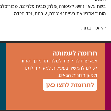
בשת 1975 נישא לציפורה )פלה( מבית פלדינגר, מבוריסלב.
הותיר אחריו את רעייתו ציפורה, 2 בנות, נכד ונכדה.
יהי זכרו ברוך.
תרומה לעמותה
אנא עזרו לנו לעזור לכולנו. תרומתך תעזור
לכולנו להמשיך בפעילות למען קהילתנו
ולמען הדורות הבאים.
לתרומות לחצו כאן