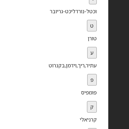
וכטל-נורדליכט-גריובר
ט
טורן
ע
עתיר,ריך,וידמן,בקנרוט
פ
פומפיס
ק
קרניאלי