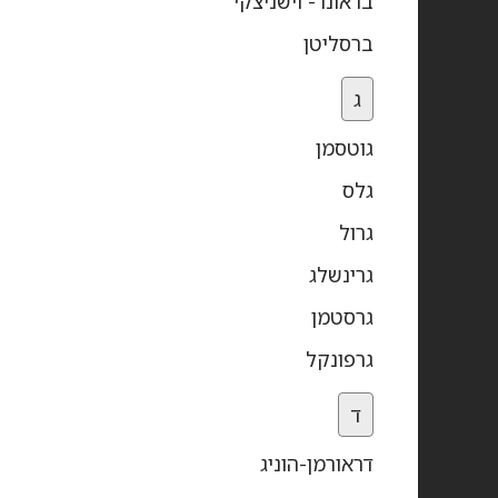
בראונר- וישניצקי
ברסליטן
ג
גוטסמן
גלס
גרול
גרינשלג
גרסטמן
גרפונקל
ד
דראורמן-הוניג