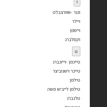
ו
וגנר -שוורצבלט
ויילר
וייסמן
וקסלברג
ט
טייכמן -וייזנברג
טייכר וישנוביצר
טילמן
טילמן לייביש משה
טלנברג