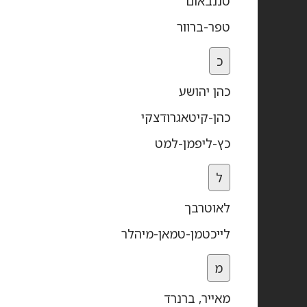
טננבאום
טפר-ברוור
כ
כהן יהושע
כהן-קיטאגרודצקי
כץ-ליפמן-למט
ל
לאוטרבך
לייכטמן-טמאן-מיהלר
מ
מאייר, ברנרד