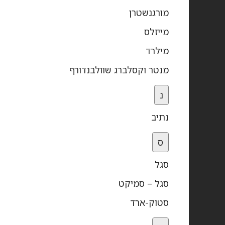
מורגנשטרן
מייזלס
מילרד
מנטר וקסלברג שוולבנדורף
נ
נתיב
ס
סגל
סגל – סמיקט
סטוק-ארד