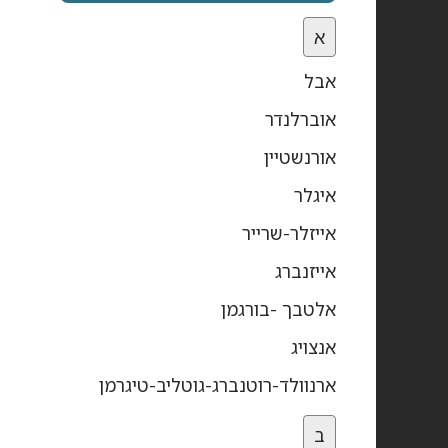
א
אבל
אוברלנדר
אורנשטיין
איגלר
אייזלר-שרייר
אייזנברג
אלטבך -בורגמן
אנצויג
ארנוולד-רוטנברג-גוטליב-טיגרמן
ב