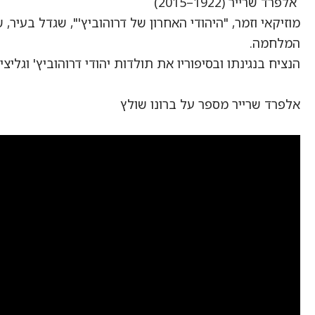
אלפרד שרייר (1922–2015)
מוזיקאי וזמר, "היהודי האחרון של דרוהוביץ'", שגדל בעיר
המלחמה.
הנציח בנגינתו ובסיפוריו את תולדות יהודי דרוהוביץ' וגליצ
אלפרד שרייר מספר על ברונו שולץ