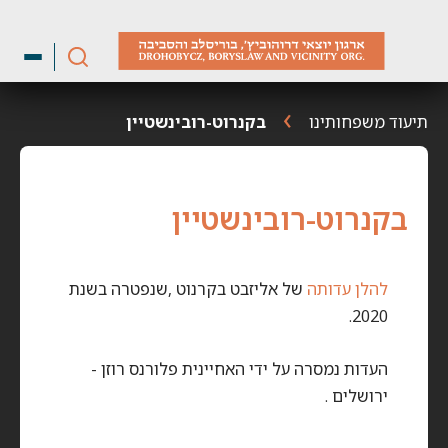
ילוג
תוכן
תיעוד משפחותינו
בקנרוט-רובינשטיין
בקנרוט-רובינשטיין
להל
ן עדותה
של אליזבט בקרנוט ,שנפטרה בשנת
2020.
העדות נמסרה על ידי האחיינית פלורנס רוזן -
ירושלים .