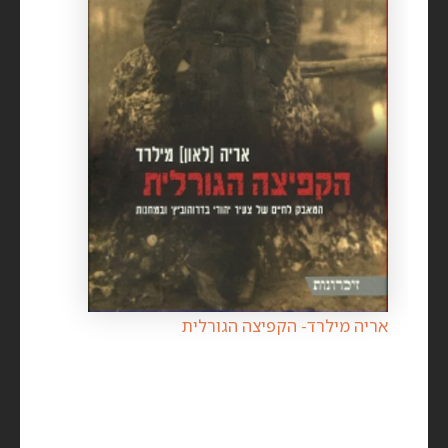
אריה מילרד- הקפיצה הגורלית