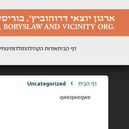
ילוג
תוכן
דף הבית
אודות הקהילה
תולדותינו
תי
דף הבית
Uncategorized
qweqweqwe